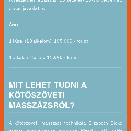
kúraszerűen (általában 10 kezelés) 20-30 percen át,
orvosi javaslatra.
Ára:
1 kúra: (10 alkalom) 105.000,- forint
1 alkalom: fél óra 11.990,- forint
MIT LEHET TUDNI A
KÖTŐSZÖVETI
MASSZÁZSRÓL?
A kötőszöveti masszázs technikája Elizabeth Dicke
német gyógytornász nevéhez fűződik, aki saját