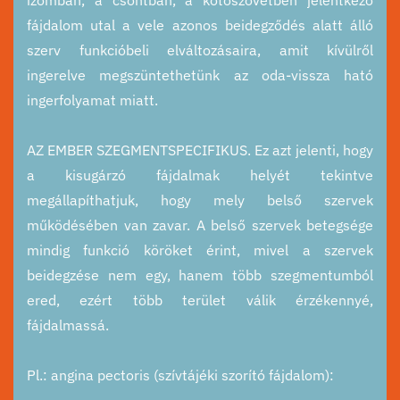
izomban, a csontban, a kötőszövetben jelentkező
fájdalom utal a vele azonos beidegződés alatt álló
szerv funkcióbeli elváltozásaira, amit kívülről
ingerelve megszüntethetünk az oda-vissza ható
ingerfolyamat miatt.
AZ EMBER SZEGMENTSPECIFIKUS. Ez azt jelenti, hogy
a kisugárzó fájdalmak helyét tekintve
megállapíthatjuk, hogy mely belső szervek
működésében van zavar. A belső szervek betegsége
mindig funkció köröket érint, mivel a szervek
beidegzése nem egy, hanem több szegmentumból
ered, ezért több terület válik érzékennyé,
fájdalmassá.
Pl.: angina pectoris (szívtájéki szorító fájdalom):