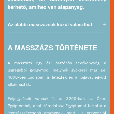
kérhető, amihez van alapanyag.
Az alábbi masszázsok közül választhat
A MASSZÁZS TÖRTÉNETE
A masszázs egy ősi ösztönös tevékenység, a
legrégebbi gyógymód, melynek gyökerei már I.e.
4000-ben Indiában is léteztek és a jógával együtt
alkalmazták.
Feljegyzések vannak I. e. 3200-ban az Ókori
Egyiptomból, ahol Hérodotosz Egyiptomot tartotta a
legegészségesebb országnak, mert a prevenciót