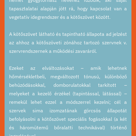
tapasztalatai alapján jött rá, hogy kapcsolat van a
vegetatív idegrendszer és a kötőszövet között.
A kötőszövet látható és tapintható állapota ad jelzést
az ahhoz a kötőszöveti zónához tartozó szervnek v.
szervrendszernek a működési zavaráról.
Ezeket az elváltozásokat – amik lehetnek
hőmérsékletbeli, megváltozott tónusú, különböző
behúzódásokkal, domborulatokkal tarkított –
melyeket a kezelő érzékel (tapintással, látással) –
remekül lehet ezzel a módszerrel kezelni; cél a
szervek sima izomzatának görcsös állapotát
befolyásolni a kötőszövet speciális fogásokkal (a két
és háromütemű bőralatti technikával) történő
ingerlésével.