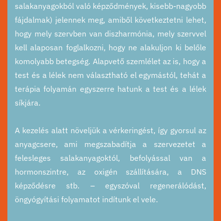
salakanyagokból való képződmények, kisebb-nagyobb
fájdalmak) jelennek meg, amiből következtetni lehet,
hogy mely szervben van diszharmónia, mely szervvel
kell alaposan foglalkozni, hogy ne alakuljon ki belőle
komolyabb betegség. Alapvető szemlélet az is, hogy a
test és a lélek nem választható el egymástól, tehát a
terápia folyamán egyszerre hatunk a test és a lélek
síkjára.
A kezelés alatt növeljük a vérkeringést, így gyorsul az
anyagcsere, ami megszabadítja a szervezetet a
felesleges salakanyagoktól, befolyással van a
hormonszintre, az oxigén szállítására, a DNS
képződésre stb. – egyszóval regenerálódást,
öngyógyítási folyamatot indítunk el vele.