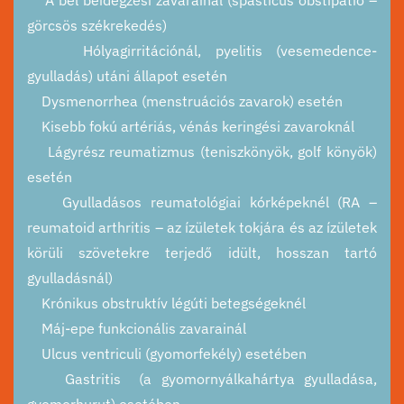
görcsös székrekedés)
Hólyagirritációnál, pyelitis (vesemedence-
gyulladás) utáni állapot esetén
Dysmenorrhea (menstruációs zavarok) esetén
Kisebb fokú artériás, vénás keringési zavaroknál
Lágyrész reumatizmus (teniszkönyök, golf könyök)
esetén
Gyulladásos reumatológiai kórképeknél (RA –
reumatoid arthritis – az ízületek tokjára és az ízületek
körüli szövetekre terjedő idült, hosszan tartó
gyulladásnál)
Krónikus obstruktív légúti betegségeknél
Máj-epe funkcionális zavarainál
Ulcus ventriculi (gyomorfekély) esetében
Gastritis (a gyomornyálkahártya gyulladása,
gyomorhurut) esetében