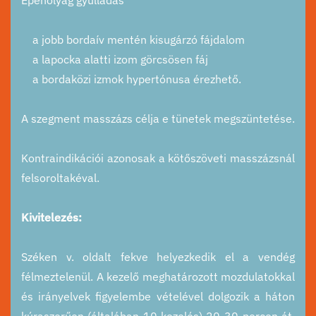
Epehólyag gyulladás
a jobb bordaív mentén kisugárzó fájdalom
a lapocka alatti izom görcsösen fáj
a bordaközi izmok hypertónusa érezhető.
A szegment masszázs célja e tünetek megszüntetése.
Kontraindikációi azonosak a kötőszöveti masszázsnál
felsoroltakéval.
Kivitelezés:
Széken v. oldalt fekve helyezkedik el a vendég
félmeztelenül. A kezelő meghatározott mozdulatokkal
és irányelvek figyelembe vételével dolgozik a háton