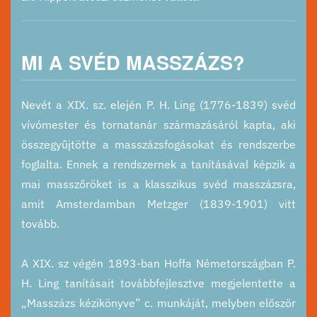
MI A SVÉD MASSZÁZS?
Nevét a XIX. sz. elején P. H. Ling (1776-1839) svéd
vívómester és tornatanár származásáról kapta, aki
összegyûjtötte a masszázsfogásokat és rendszerbe
foglalta. Ennek a rendszernek a tanításával képzik a
mai masszőröket is a klasszikus svéd masszázsra,
amit Amsterdamban Metzger (1839-1901) vitt
tovább.
A XIX. sz végén 1893-ban Hoffa Németországban P.
H. Ling tanításait továbbfejlesztve megjelentette a
„Masszázs kézikönyve” c. munkáját, melyben először