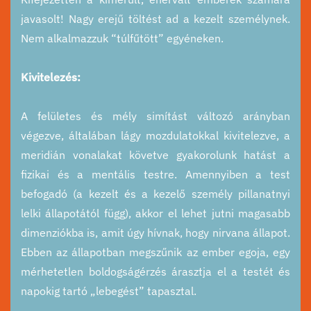
javasolt! Nagy erejű töltést ad a kezelt személynek.
Nem alkalmazzuk “túlfűtött” egyéneken.
Kivitelezés:
A felületes és mély simítást változó arányban
végezve, általában lágy mozdulatokkal kivitelezve, a
meridián vonalakat követve gyakorolunk hatást a
fizikai és a mentális testre. Amennyiben a test
befogadó (a kezelt és a kezelő személy pillanatnyi
lelki állapotától függ), akkor el lehet jutni magasabb
dimenziókba is, amit úgy hívnak, hogy nirvana állapot.
Ebben az állapotban megszűnik az ember egoja, egy
mérhetetlen boldogságérzés árasztja el a testét és
napokig tartó „lebegést” tapasztal.