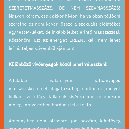
SZERETETMASSZÁZS, DE NEM SZEXMASSZÁZS!
Nagyon kérem, csak akkor hívjon, ha valóban töltődni
szeretne és nem keveri össze a szexuális előjátékot
egy testet-lelket, de inkább lelket érintő masszázzsal.
Köszönöm! Ezt az energiát ÉREZNI kell, nem lehet
leírni. Teljes szívemből ajánlom!
Különböző vivőanyagok közül lehet választani:
Általában valamilyen hatóanyagos
masszázskrémmel, olajjal, esetleg hintőporral, melyet
halkan szóló lágy dallamok kíséretében, kellemesen
meleg környezetben hordunk fel a testre.
Amennyiben nem otthonról jön hozzám, lehetőség
van zuhanyozásra is, amihez nem kell hozni semmit,