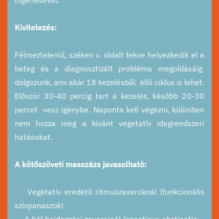
Kivitelezés:
Félmeztelenül, széken v. oldalt fekve helyezkedik el a
beteg és a diagnosztizált probléma megoldásáig
dolgozunk, ami akár 18 kezelésből álló ciklus is lehet.
Először 30-40 percig tart a kezelés, később 20-30
percet vesz igénybe. Naponta kell végezni, különben
nem hozza meg a kívánt vegetatív idegrendszeri
hatásokat.
A kötőszöveti masszázs javasolható:
Vegetatív eredetű ritmuszavaroknál (funkcionális
szívpanaszok)
A bél beidegzési zavarainál (spasticus obstipatio –