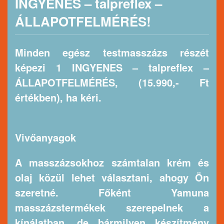
INGYENES – talpreflex –
ÁLLAPOTFELMÉRÉS!
Minden egész testmasszázs részét
képezi 1 INGYENES – talpreflex –
ÁLLAPOTFELMÉRÉS, (15.990,- Ft
értékben), ha kéri.
Vivőanyagok
A masszázsokhoz számtalan krém és
olaj közül lehet választani, ahogy Ön
szeretné. Főként Yamuna
masszázstermékek szerepelnek a
kínálatban, de bármilyen készítmény