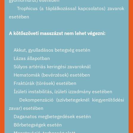
Trophicus (a táplálkozással kapcsolatos) zavarok
esetében
A kötőszöveti masszázst nem lehet végezni:
Akkut, gyulladásos betegség esetén
Lázas állapotban
Súlyos artériás keringési zavaroknál
Hematomák (bevérzések) esetében
Fraktúrák (törések) esetében
Ízületi instabilitás, ízületi izzadmány esetében
Dekompenzáció (szívbetegeknél kiegyenlítődési
zavar) esetében
Daganatos megbetegedések esetén
Bőrbetegségek esetén
Menstruáció, terhesség alatt