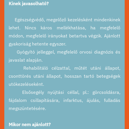
Kinek javasolható?
Egészségvédő, megelőző kezelésként mindenkinek
lehet. Nincs káros mellékhatása, ha megfelelő
módon, megfelelő irányokat betartva végzik. Ajánlott
gyakoriság hetente egyszer.
Gyógyító jelleggel, megfelelő orvosi diagnózis és
javaslat alapján.
Rehabilitáló célzattal, műtét utáni állapot,
csonttörés utáni állapot, hosszan tartó betegségek
utókezeléseként.
Elsősegély nyújtási céllal, pl.: görcsoldásra,
fájdalom csillapítására, infarktus, ájulás, fulladás
megszüntetésére.
Mikor nem ajánlott?