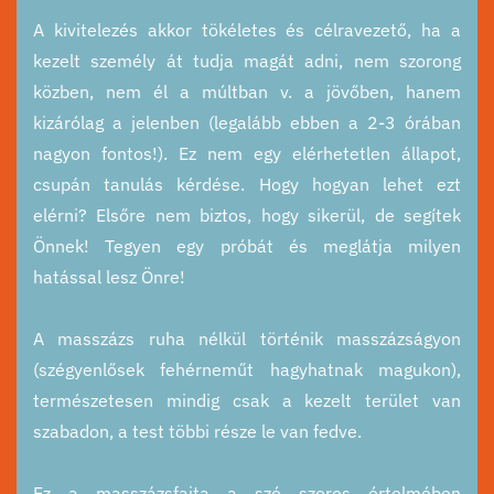
A kivitelezés akkor tökéletes és célravezető, ha a
kezelt személy át tudja magát adni, nem szorong
közben, nem él a múltban v. a jövőben, hanem
kizárólag a jelenben (legalább ebben a 2-3 órában
nagyon fontos!). Ez nem egy elérhetetlen állapot,
csupán tanulás kérdése. Hogy hogyan lehet ezt
elérni? Elsőre nem biztos, hogy sikerül, de segítek
Önnek! Tegyen egy próbát és meglátja milyen
hatással lesz Önre!
A masszázs ruha nélkül történik masszázságyon
(szégyenlősek fehérneműt hagyhatnak magukon),
természetesen mindig csak a kezelt terület van
szabadon, a test többi része le van fedve.
Ez a masszázsfajta a szó szoros értelmében