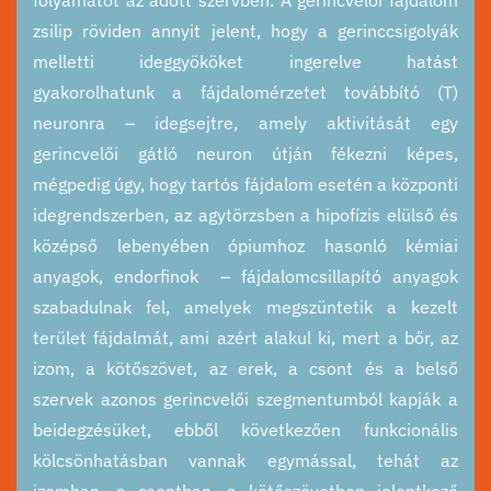
folyamatot az adott szervben. A gerincvelői fájdalom
zsilip röviden annyit jelent, hogy a gerinccsigolyák
melletti ideggyököket ingerelve hatást
gyakorolhatunk a fájdalomérzetet továbbító (T)
neuronra – idegsejtre, amely aktivitását egy
gerincvelői gátló neuron útján fékezni képes,
mégpedig úgy, hogy tartós fájdalom esetén a központi
idegrendszerben, az agytörzsben a hipofízis elülső és
középső lebenyében ópiumhoz hasonló kémiai
anyagok, endorfinok – fájdalomcsillapító anyagok
szabadulnak fel, amelyek megszüntetik a kezelt
terület fájdalmát, ami azért alakul ki, mert a bőr, az
izom, a kötőszövet, az erek, a csont és a belső
szervek azonos gerincvelői szegmentumból kapják a
beidegzésüket, ebből következően funkcionális
kölcsönhatásban vannak egymással, tehát az