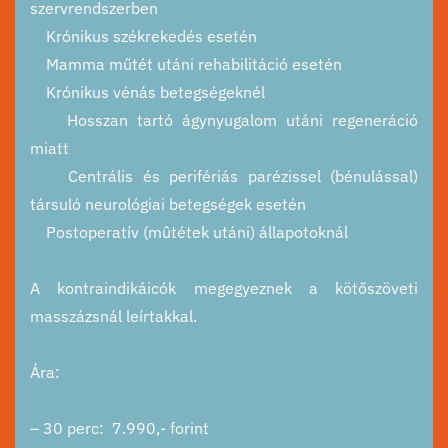
szervrendszerben
Krónikus székrekedés esetén
Mamma műtét utáni rehabilitáció esetén
Krónikus vénás betegségeknél
Hosszan tartó ágynyugalom utáni regeneráció
miatt
Centrális és perifériás parézissel (bénulással)
társuló neurológiai betegségek esetén
Postoperatív (mûtétek utáni) állapotoknál
A kontraindikáicók megegyeznek a kötőszöveti
masszázsnál leírtakkal.
Ára:
– 30 perc: 7.990,- forint