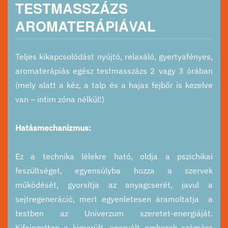
TESTMASSZÁZS
AROMATERÁPIÁVAL
Teljes kikapcsolódást nyújtó, relaxáló, gyertyafényes,
aromaterápiás egész testmasszázs 2 vagy 3 órában
(mely alatt a kéz, a talp és a hajas fejbőr is kezelve
van – intim zóna nélkül!)
Hatásmechanizmus:
Ez a technika lélekre ható, oldja a pszichikai
feszültséget, egyensúlyba hozza a szervek
működését, gyorsítja az anyagcserét, javul a
sejtregeneráció, mert egyenletesen áramoltatja a
testben az Univerzum szeretet-energiáját.
Kifejezetten a kimerült, enervált emberek számára