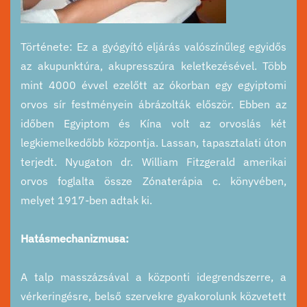
Története: Ez a gyógyító eljárás valószínűleg egyidős
az akupunktúra, akupresszúra keletkezésével. Több
mint 4000 évvel ezelőtt az ókorban egy egyiptomi
orvos sír festményein ábrázolták először. Ebben az
időben Egyiptom és Kína volt az orvoslás két
legkiemelkedőbb központja. Lassan, tapasztalati úton
terjedt. Nyugaton dr. William Fitzgerald amerikai
orvos foglalta össze Zónaterápia c. könyvében,
melyet 1917-ben adtak ki.
Hatásmechanizmusa:
A talp masszázsával a központi idegrendszerre, a
vérkeringésre, belső szervekre gyakorolunk közvetett