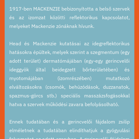
1917-ben MACKENZIE bebizonyította a belső szervek
és az izomzat közötti reflektorikus kapcsolatot,
melyeket Mackenzie zónáknak hívunk.
Head és Mackenzie kutatásai az idegreflektorikus
hatásokra épültek, melyek szerint a szegmentum (egy
adott terület) dermatómájában (egy-egy gerincvelői
ideggyök által beidegzett bőrterületében) és
myotomájában (izomrészében) mutatkozó
elváltozásokra (csomók, behúzódások, duzzanatok,
spazmus-görcs stb.) speciális masszázsfogásokkal
hatva a szervek működési zavara befolyásolható.
Ennek tudatában és a gerincvelői fájdalom zsilip
elméletnek a tudatában elindíthatjuk a gyógyulási