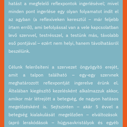
hatást a megfelelő reflexpontok ingerlésével; mivel
minden pont ingerlése egy olyan folyamatot indít el
az agyban (a reflexíveken keresztül – már feljebb
írtam erről), ami befolyással van a vele kapcsolatban
levő szervvel, testrésszel, a testünk más, távolabb
eső pontjával – ezért nem helyi, hanem távolhatásról
beszélünk.
Célunk felerősíteni a szervezet öngyógyító erejét,
amit a talpon található – egy-egy szervnek
meghatározott reflexpontját ingerelve érünk el.
Általában kiegészítő kezelésként alkalmazzuk akkor,
amikor már létrejött a betegség, de nagyon hatásos
megelőzésként is. Sejtszinten – akár 5 évvel a
betegség kialakulását megelőzően – elváltozások
(apró lerakódások – húgysavkristályok és egyéb