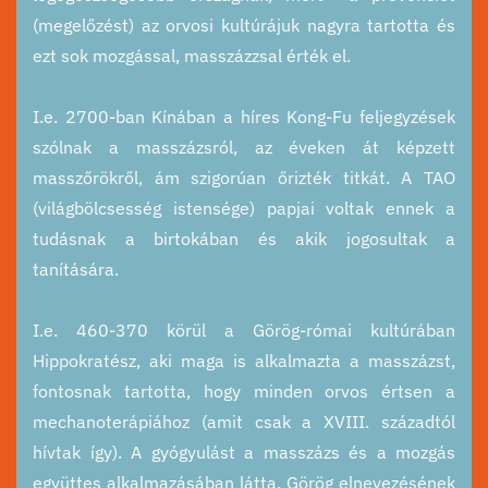
(megelőzést) az orvosi kultúrájuk nagyra tartotta és
ezt sok mozgással, masszázzsal érték el.
I.e. 2700-ban Kínában a híres Kong-Fu feljegyzések
szólnak a masszázsról, az éveken át képzett
masszőrökről, ám szigorúan őrizték titkát. A TAO
(világbölcsesség istensége) papjai voltak ennek a
tudásnak a birtokában és akik jogosultak a
tanítására.
I.e. 460-370 körül a Görög-római kultúrában
Hippokratész, aki maga is alkalmazta a masszázst,
fontosnak tartotta, hogy minden orvos értsen a
mechanoterápiához (amit csak a XVIII. századtól
hívtak így). A gyógyulást a masszázs és a mozgás
együttes alkalmazásában látta. Görög elnevezésének