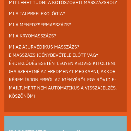
MIT LEHET TUDNI A KÖTŐSZÖVETI MASSZÁZSRÓL?
MI A TALPREFLEXOLÓGIA?
MI A MENEDZSERMASSZÁZS?
MI A KRYOMASSZÁZS?
MI AZ ÁJURVÉDIKUS MASSZÁZS?
E MASSZÁZS IGÉNYBEVÉTELE ELŐTT VAGY
ÉRDEKLŐDÉS ESETÉN LEGYEN KEDVES KITÖLTENI
(HA SZERETNÉ AZ EREDMÉNYT MEGKAPNI, AKKOR
KÉREM ÍRJON ERRŐL AZ IGÉNYÉRŐL EGY RÖVID E-
MAILT, MERT NEM AUTOMATIKUS A VISSZAJELZÉS,
KÖSZÖNÖM)