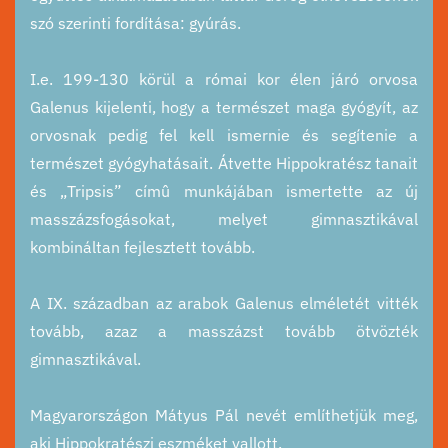
szó szerinti fordítása: gyúrás.
I.e. 199-130 körül a római kor élen járó orvosa
Galenus kijelenti, hogy a természet maga gyógyít, az
orvosnak pedig fel kell ismernie és segítenie a
természet gyógyhatásait. Átvette Hippokratész tanait
és „Tripsis” címû munkájában ismertette az új
masszázsfogásokat, melyet gimnasztikával
kombináltan fejlesztett tovább.
A IX. században az arabok Galenus elméletét vitték
tovább, azaz a masszázst tovább ötvözték
gimnasztikával.
Magyarországon Mátyus Pál nevét említhetjük meg,
aki Hippokratészi eszméket vallott.