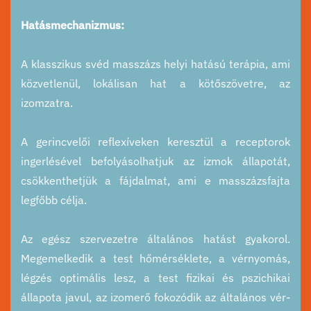
Hatásmechanizmus:
A klasszikus svéd masszázs helyi hatású terápia, ami
közvetlenül, lokálisan hat a kötőszövetre, az
izomzatra.
A gerincvelői reflexíveken keresztül a receptorok
ingerlésével befolyásolhatjuk az izmok állapotát,
csökkenthetjük a fájdalmat, ami e masszázsfajta
legfőbb célja.
Az egész szervezetre általános hatást gyakorol.
Megemelkedik a test hőmérséklete, a vérnyomás,
légzés optimális lesz, a test fizikai és pszichikai
állapota javul, az izomerő fokozódik az általános vér-